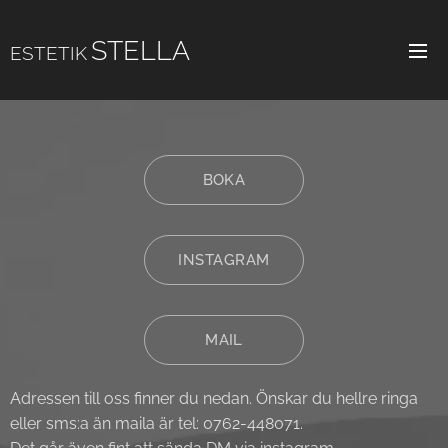
STELL
A
ESTETIK
BOKA
INSTAGRAM
MAIL
Adressen till oss finner du nedan. Önskar du hellre ringa
eller sms:a än maila är tel: 0762-448071.